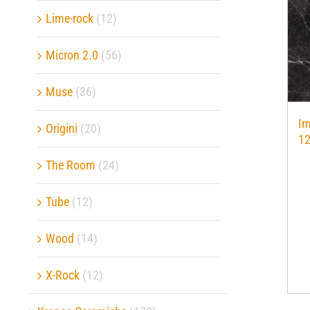
Lime-rock
(12)
Micron 2.0
(56)
Muse
(36)
I
Origini
(20)
1
The Room
(24)
Tube
(12)
Wood
(14)
X-Rock
(12)