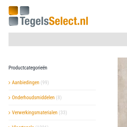
Ga
naar
inhoud
Home
Productcategorieën
Vloertegels
Aanbiedingen
(99)
Wandtegels
Onderhoudsmiddelen
(8)
Aanbiedingen
Verwerkingsmaterialen
(33)
Onderhoudsmiddelen