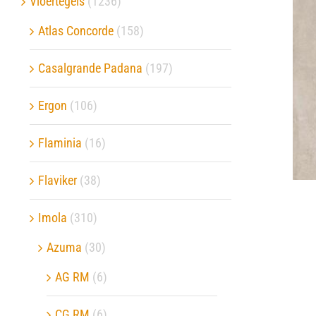
Vloertegels
(1236)
Atlas Concorde
(158)
Verwerkingsmaterialen
Casalgrande Padana
(197)
Over ons
Ergon
(106)
Contact
Flaminia
(16)
Flaviker
(38)
Imola
(310)
Azuma
(30)
AG RM
(6)
CG RM
(6)