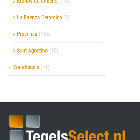
Kronos Ceramiche
(178)
La Faenza Ceramica
(8)
Provenza
(156)
Sant Agostino
(15)
Wandtegels
(21)