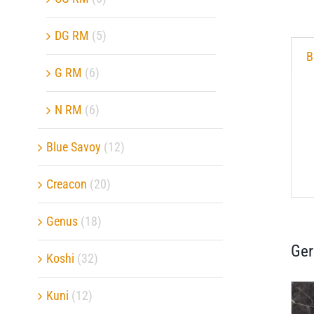
DG RM
(5)
B
G RM
(6)
N RM
(6)
Blue Savoy
(12)
Creacon
(20)
Genus
(18)
Ger
Koshi
(32)
Kuni
(12)