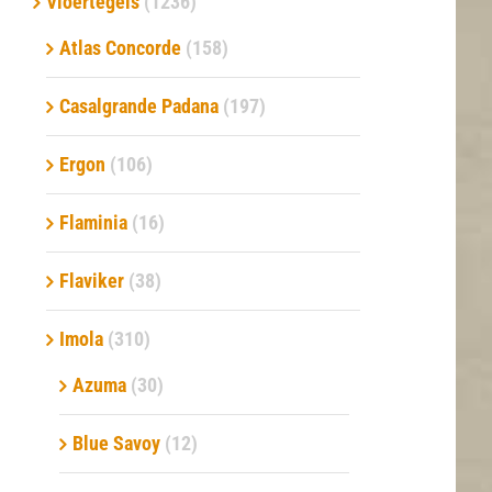
Vloertegels
(1236)
Atlas Concorde
(158)
Verwerkingsmaterialen
Casalgrande Padana
(197)
Over ons
Ergon
(106)
Contact
Flaminia
(16)
Flaviker
(38)
Imola
(310)
Azuma
(30)
Blue Savoy
(12)