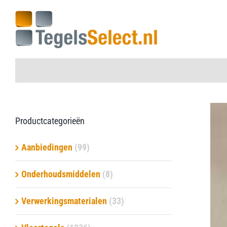
Ga
naar
inhoud
Home
Productcategorieën
Vloertegels
Aanbiedingen
(99)
Wandtegels
Onderhoudsmiddelen
(8)
Aanbiedingen
Verwerkingsmaterialen
(33)
Onderhoudsmiddelen