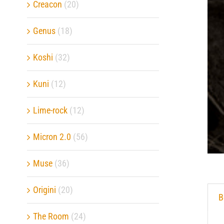
Creacon
(20)
Genus
(18)
Koshi
(32)
Kuni
(12)
Lime-rock
(12)
Micron 2.0
(56)
Muse
(36)
Origini
(20)
B
The Room
(24)