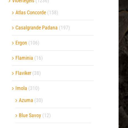
Vloertegels
(1236)
Atlas Concorde
(158)
Verwerkingsmaterialen
Casalgrande Padana
(197)
Over ons
Ergon
(106)
Contact
Flaminia
(16)
Flaviker
(38)
Imola
(310)
Azuma
(30)
Blue Savoy
(12)